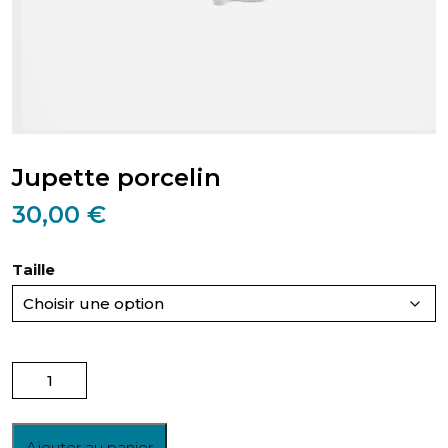
Jupette porcelin
30,00
€
Taille
quantité
de
Jupette
porcelin
Ajouter au panier