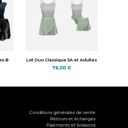
es B
Lot Duo Classique 5A et Adultes
76,00
€
Conditions générales de vente
Retours et échanges
Paiements et livraisons