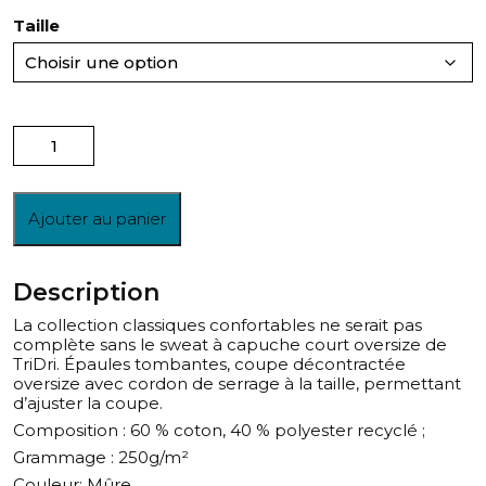
Taille
quantité
de
Sweat
à
Ajouter au panier
capuche
oversize
court
Description
Mûre
La collection classiques confortables ne serait pas
complète sans le sweat à capuche court oversize de
TriDri. Épaules tombantes, coupe décontractée
oversize avec cordon de serrage à la taille, permettant
d’ajuster la coupe.
Composition : 60 % coton, 40 % polyester recyclé ;
Grammage : 250g/m²
Couleur: Mûre