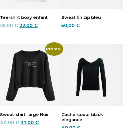
Tee-shirt boxy enfant
Sweat fin zip bleu
Le
Le
25,00
€
22,00
€
50,00
€
prix
prix
Ce
Ce
initial
actuel
produit
produit
était :
est :
a
a
Promo !
25,00 €.
22,00 €.
plusieurs
plusieurs
variations.
variations.
Les
Les
options
options
peuvent
peuvent
être
être
choisies
choisies
sur
sur
la
la
page
page
Sweat-shirt, large Noir
Cache-coeur black
du
du
elegance
produit
produit
Le
Le
40,00
€
37,00
€
40,00
€