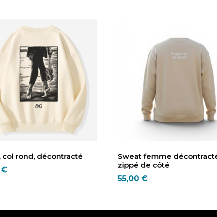
 col rond, décontracté
Sweat femme décontracté
zippé de côté
0
€
55,00
€
Ce
t
produit
a
urs