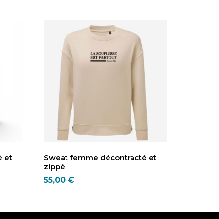
 et
Sweat femme décontracté et
zippé
55,00
€
Ce
produit
a