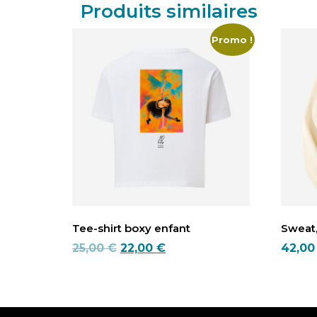
Produits similaires
Promo !
Tee-shirt boxy enfant
Sweat,
Le
Le
25,00
€
22,00
€
42,0
prix
prix
Ce
Ce
initial
actuel
produit
produi
était :
est :
a
a
25,00 €.
22,00 €.
plusieurs
plusie