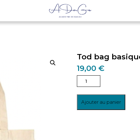
Tod bag basiqu
19,00
€
quantité
de
Tod
bag
Ajouter au panier
basique