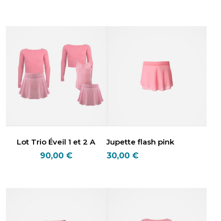
Lot Trio Éveil 1 et 2 A
Jupette flash pink
90,00
€
30,00
€
Ce
produit
a
plusieurs
variations.