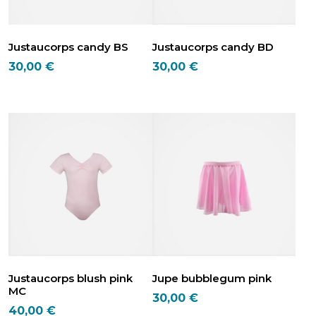
sur
la
la
page
page
du
Justaucorps candy BS
Justaucorps candy BD
du
produit
30,00
€
30,00
€
produit
Ce
Ce
produit
produit
a
a
plusieurs
plusieurs
variations.
variations.
Les
Les
options
options
peuvent
peuvent
être
être
choisies
choisies
sur
sur
la
la
page
page
Justaucorps blush pink
Jupe bubblegum pink
du
du
MC
30,00
€
produit
produit
40,00
€