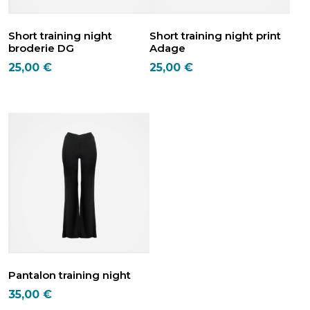
Short training night
Short training night print
broderie DG
Adage
25,00
€
25,00
€
Ce
Ce
produit
produit
a
a
plusieurs
plusieurs
variations.
variations.
Les
Les
options
options
peuvent
peuvent
être
être
choisies
choisies
sur
sur
la
la
page
page
Pantalon training night
du
du
35,00
€
produit
produit